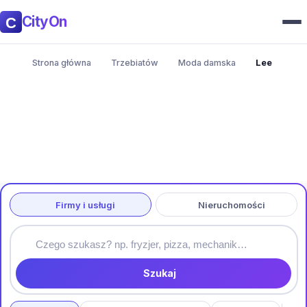
CityOn
Strona główna
Trzebiatów
Moda damska
Lee
Firmy i usługi
Nieruchomości
Szukaj