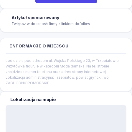
Artykuł sponsorowany
Zwiększ widoczność firmy z linkiem dofollow
INFORMACJE O MIEJSCU
Lee działa pod adresem ul. Wojska Polskiego 23, w Trzebiatowie.
Wizytówka figuruje w kategorii Moda damska. Na tej stronie
znajdziesz numer telefonu oraz adres strony internetowej.
Lokalizacja administracyjna: Trzebiatów, powiat gryficki, woj.
ZACHODNIOPOMORSKIE.
Lokalizacja na mapie