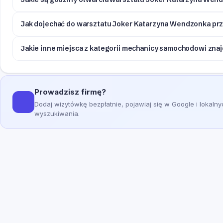
Jak dojechać do warsztatu Joker Katarzyna Wendzonka prz
Jakie inne miejsca z kategorii mechanicy samochodowi zna
Prowadzisz firmę?
Dodaj wizytówkę bezpłatnie, pojawiaj się w Google i lokaln
wyszukiwania.