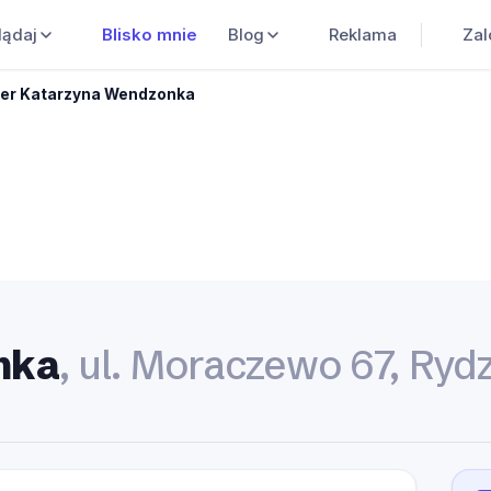
Blisko mnie
Blog
Reklama
Zal
lądaj
er Katarzyna Wendzonka
nka
, ul. Moraczewo 67, Ryd