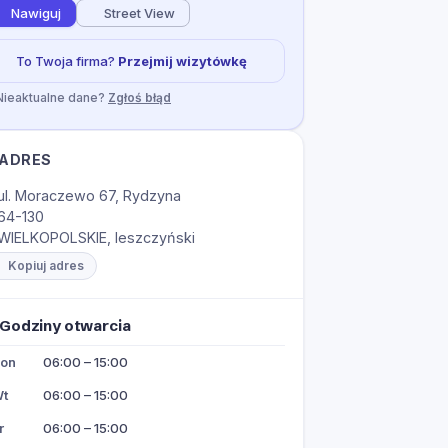
Nawiguj
Street View
To Twoja firma?
Przejmij wizytówkę
Nieaktualne dane?
Zgłoś błąd
ADRES
ul. Moraczewo 67, Rydzyna
64-130
WIELKOPOLSKIE, leszczyński
Kopiuj adres
Godziny otwarcia
on
06:00 – 15:00
t
06:00 – 15:00
r
06:00 – 15:00