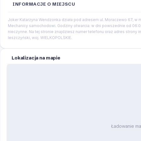
INFORMACJE O MIEJSCU
Joker Katarzyna Wendzonka działa pod adresem ul. Moraczewo 67, w mi
Mechanicy samochodowi. Godziny otwarcia: w dni powszednie od 06:00 
nieczynne. Na tej stronie znajdziesz numer telefonu oraz adres strony i
leszczyński, woj. WIELKOPOLSKIE.
Lokalizacja na mapie
Ładowanie m