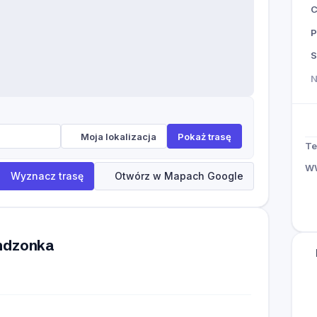
P
S
Moja lokalizacja
Pokaż trasę
Te
W
Wyznacz trasę
Otwórz w Mapach Google
endzonka