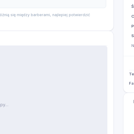
Ś
różnią się między barberami, najlepiej potwierdzić
P
S
Te
Fa
apy…