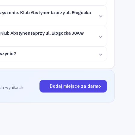
rzyszenie. Klub Abstynenta przy ul. Błogocka
 Klub Abstynenta przy ul. Błogocka 30A w
eszynie?
Dodaj miejsce za darmo
ych wynikach