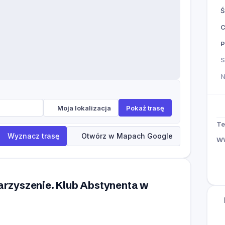
Ś
P
S
Moja lokalizacja
Pokaż trasę
Te
Wyznacz trasę
Otwórz w Mapach Google
W
warzyszenie. Klub Abstynenta w