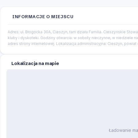
INFORMACJE O MIEJSCU
Adres: ul. Błogocka 30A, Cieszyn, tam działa Familia. Cieszyńskie Stow
kluby i dyskoteki. Godziny otwarcia: w soboty nieczynne, w niedziele ni
adres strony internetowej. Lokalizacja administracyjna: Cieszyn, powiat 
Lokalizacja na mapie
Ładowanie m