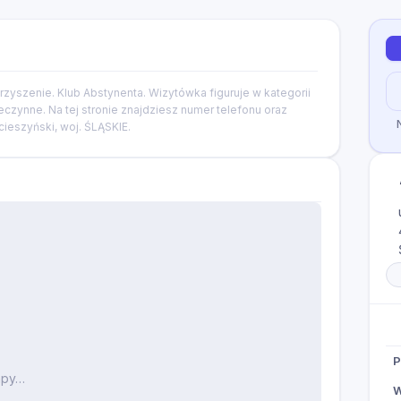
arzyszenie. Klub Abstynenta. Wizytówka figuruje w kategorii
eczynne. Na tej stronie znajdziesz numer telefonu oraz
cieszyński, woj. ŚLĄSKIE.
P
apy…
W