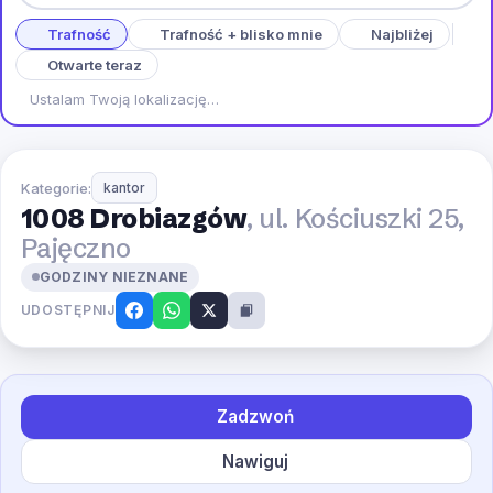
Trafność
Trafność + blisko mnie
Najbliżej
Otwarte teraz
Ustalam Twoją lokalizację…
Kategorie:
kantor
1008 Drobiazgów
, ul. Kościuszki 25,
Pajęczno
GODZINY NIEZNANE
UDOSTĘPNIJ
Zadzwoń
Nawiguj