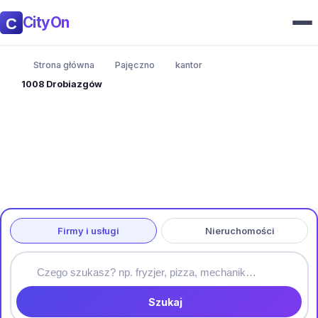
CityOn
Strona główna
Pajęczno
kantor
1008 Drobiazgów
Firmy i usługi
Nieruchomości
Szukaj