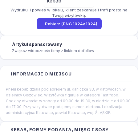
Wydrukuj i powieś w lokalu, klient zeskanuje i trafi prosto na
Twoją wizytówkę.
Pobierz (PNG 1024×1024)
Artykuł sponsorowany
Zwiększ widoczność firmy z linkiem dofollow
INFORMACJE O MIEJSCU
Pheni kebab działa pod adresem ul. Karliczka 3B, w Katowicach, w
dzielnicy Giszowiec. Wizytówka figuruje w kategorii Fast food.
Godziny otwarcia: w soboty od 09:00 do 19:30, w niedziele od 09:00
do 17:00. Przy wizytówce podajemy numer telefonu. Lokalizacja
administracyjna: Katowice, powiat Katowice, woj. ŚLĄSKIE.
KEBAB, FORMY PODANIA, MIĘSO I SOSY