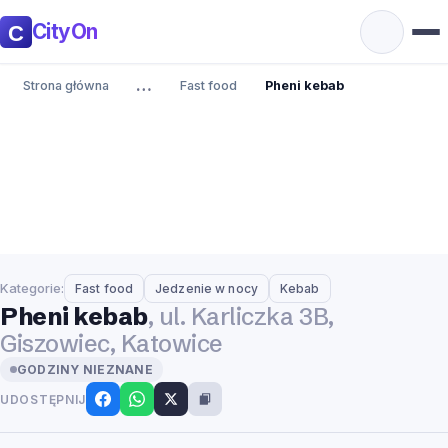
CityOn
…
Strona główna
Fast food
Pheni kebab
Kategorie:
Fast food
Jedzenie w nocy
Kebab
Pheni kebab
, ul. Karliczka 3B,
Giszowiec, Katowice
GODZINY NIEZNANE
UDOSTĘPNIJ