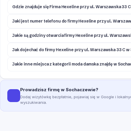
Gdzie znajduje się Firma Hexeline przy ul. Warszawska 33
Jaki jest numer telefonu do firmy Hexeline przy ul. Warsz
Jakie są godziny otwarcia firmy Hexeline przy ul. Warszaw
Jak dojechać do firmy Hexeline przy ul. Warszawska 33 C 
Jakie inne miejsca z kategorii moda damska znajdę w Soch
Prowadzisz firmę w Sochaczewie?
Dodaj wizytówkę bezpłatnie, pojawiaj się w Google i lokaln
wyszukiwania.