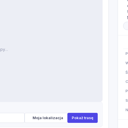
apy…
P
W
Ś
P
S
Moja lokalizacja
Pokaż trasę