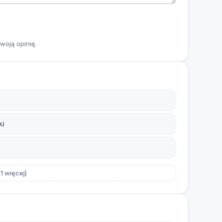
woją opinię.
ki
1 więcej)