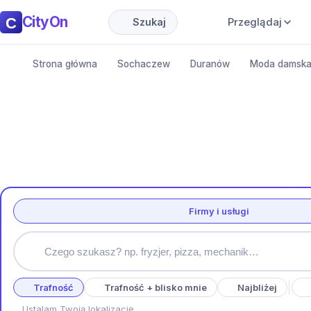
CityOn
Przeglądaj
Szukaj
Strona główna
Sochaczew
Duranów
Moda damsk
Firmy i usługi
Trafność
Trafność + blisko mnie
Najbliżej
Ustalam Twoją lokalizację…