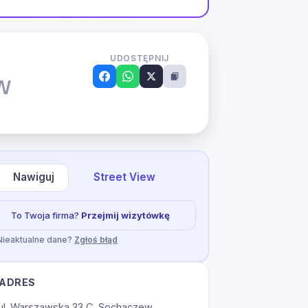
UDOSTĘPNIJ
w
Nawiguj
Street View
To Twoja firma?
Przejmij wizytówkę
Nieaktualne dane?
Zgłoś błąd
ADRES
ul. Warszawska 33 C, Sochaczew