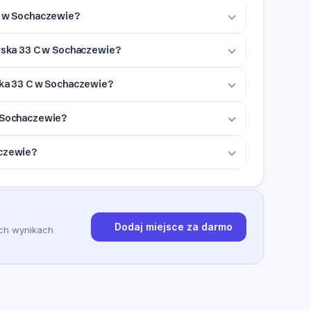
 C w Sochaczewie?
awska 33 C w Sochaczewie?
ska 33 C w Sochaczewie?
w Sochaczewie?
aczewie?
Dodaj miejsce za darmo
ych wynikach