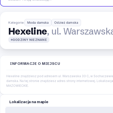
Kategorie:
Moda damska
Odzież damska
Hexeline
, ul. Warszaws
GODZINY NIEZNANE
INFORMACJE O MIEJSCU
Hexeline znajdziesz pod adresem ul. Warszawska 33 C, w Sochaczewie,
damska. Na tej stronie znajdziesz adres strony internetowej. Lokalizac
MAZOWIECKIE.
Lokalizacja na mapie