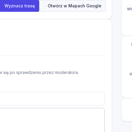
Wyznacz trasę
Otwórz w Mapach Google
W
awi się po sprawdzeniu przez moderatora.
W