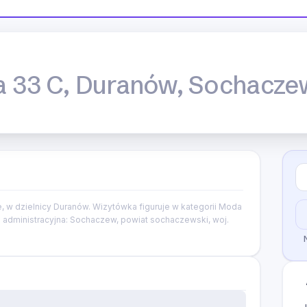
ka 33 C, Duranów, Sochacze
 w dzielnicy Duranów. Wizytówka figuruje w kategorii Moda
ja administracyjna: Sochaczew, powiat sochaczewski, woj.