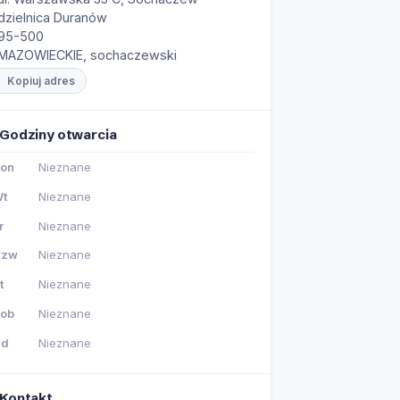
dzielnica Duranów
95-500
MAZOWIECKIE, sochaczewski
Kopiuj adres
Godziny otwarcia
on
Nieznane
t
Nieznane
r
Nieznane
Czw
Nieznane
t
Nieznane
ob
Nieznane
Nd
Nieznane
Kontakt