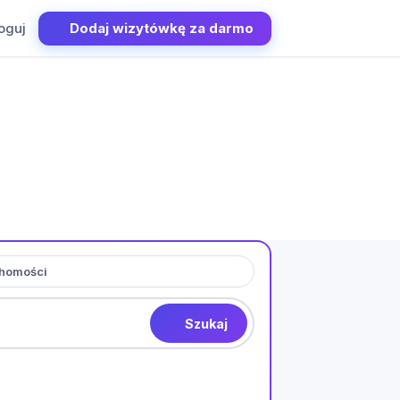
oguj
Dodaj wizytówkę za darmo
homości
Szukaj