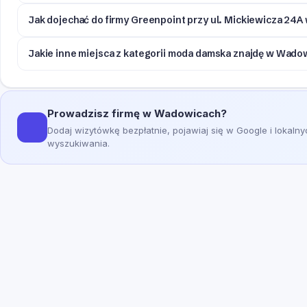
Jak dojechać do firmy Greenpoint przy ul. Mickiewicza 24
Jakie inne miejsca z kategorii moda damska znajdę w Wado
Prowadzisz firmę w Wadowicach?
Dodaj wizytówkę bezpłatnie, pojawiaj się w Google i lokaln
wyszukiwania.