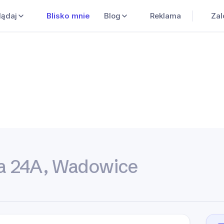
Blisko mnie
Blog
Reklama
Zal
lądaj
cza 24A, Wadowice