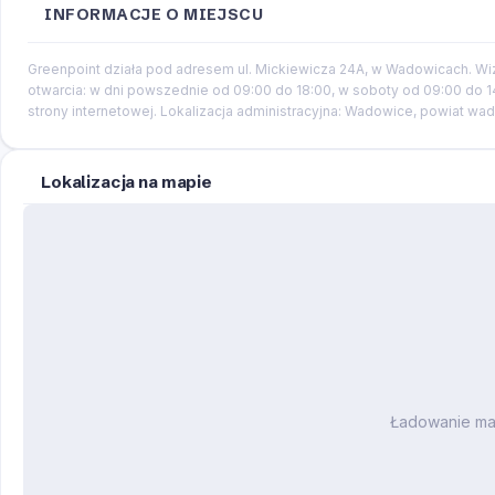
INFORMACJE O MIEJSCU
Greenpoint działa pod adresem ul. Mickiewicza 24A, w Wadowicach. Wi
otwarcia: w dni powszednie od 09:00 do 18:00, w soboty od 09:00 do 14
strony internetowej. Lokalizacja administracyjna: Wadowice, powiat w
Lokalizacja na mapie
Ładowanie m