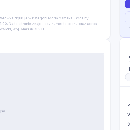
zytówka figuruje w kategorii Moda damska. Godziny
:00. Na tej stronie znajdziesz numer telefonu oraz adres
adowicki, woj. MAŁOPOLSKIE.
P
apy…
W
Ś