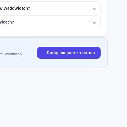
A w Wadowicach?
wicach?
Dodaj miejsce za darmo
ych wynikach