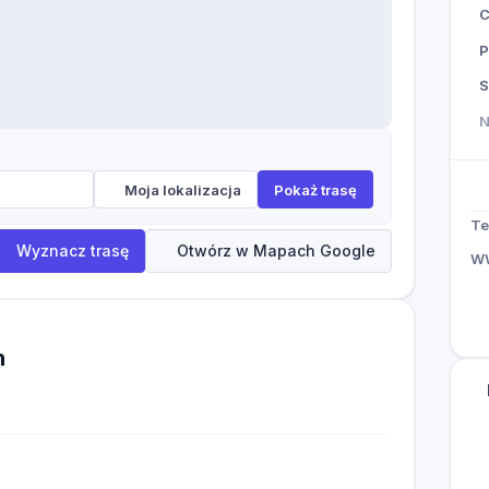
P
S
Moja lokalizacja
Pokaż trasę
Te
Wyznacz trasę
Otwórz w Mapach Google
W
h