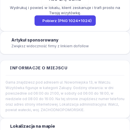
Wydrukuj i powieś w lokalu, klient zeskanuje i trafi prosto na
Twoją wizytówkę.
Pobierz (PNG 1024×1024)
Artykuł sponsorowany
Zwiększ widoczność firmy z linkiem dofollow
INFORMACJE O MIEJSCU
Gama znajdziesz pod adresem ul. Nowomiejska 13, w Wałczu.
Wizytówka figuruje w kategorii Zakupy. Godziny otwarcia: w dni
powszednie od 06:00 do 21:00, w soboty od 06:00 do 18:00, w
niedziele od 08:00 do 16:00. Na tej stronie znajdziesz numer telefonu
oraz adres strony internetowej. Lokalizacja administracyjna: Wałcz,
powiat wałecki, woj. ZACHODNIOPOMORSKIE.
Lokalizacja na mapie