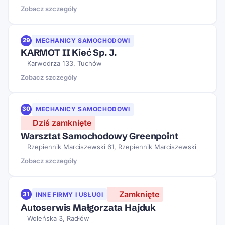
Zobacz szczegóły
29
MECHANICY SAMOCHODOWI
KARMOT II Kieć Sp. J.
Karwodrza 133, Tuchów
Zobacz szczegóły
30
MECHANICY SAMOCHODOWI
Dziś zamknięte
Warsztat Samochodowy Greenpoint
Rzepiennik Marciszewski 61, Rzepiennik Marciszewski
Zobacz szczegóły
Zamknięte
31
INNE FIRMY I USŁUGI
Autoserwis Małgorzata Hajduk
Woleńska 3, Radłów