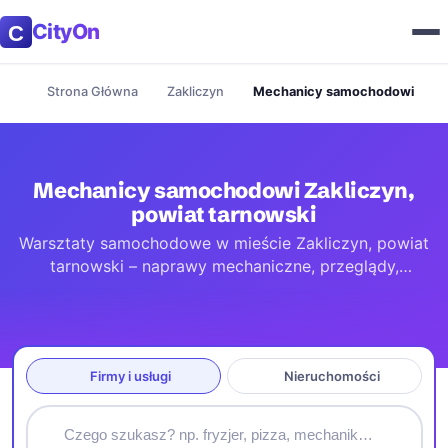
CityOn
Strona Główna
Zakliczyn
Mechanicy samochodowi
Mechanicy samochodowi Zakliczyn,
powiat tarnowski
Warsztaty samochodowe w mieście Zakliczyn, powiat
tarnowski – naprawy mechaniczne, przeglądy,
diagnostyka komputerowa i wymiana oleju. Adresy,
godziny otwarcia i kontakt.
Firmy i usługi
Nieruchomości