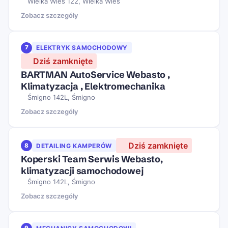
Wielka Wieś 122, Wielka Wieś
Zobacz szczegóły
7
ELEKTRYK SAMOCHODOWY
Dziś zamknięte
BARTMAN AutoService Webasto ,
Klimatyzacja , Elektromechanika
Śmigno 142L, Śmigno
Zobacz szczegóły
Dziś zamknięte
8
DETAILING KAMPERÓW
Koperski Team Serwis Webasto,
klimatyzacji samochodowej
Śmigno 142L, Śmigno
Zobacz szczegóły