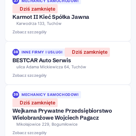
37
MECHANICY SAMOCHODOWI
Dziś zamknięte
Karmot II Kieć Spółka Jawna
Karwodrza 133, Tuchów
Zobacz szczegóły
Dziś zamknięte
38
INNE FIRMY I USŁUGI
BESTCAR Auto Serwis
ulica Adama Mickiewicza 64, Tuchów
Zobacz szczegóły
39
MECHANICY SAMOCHODOWI
Dziś zamknięte
Wejkama Prywatne Przedsiębiorstwo
Wielobranżowe Wojciech Pagacz
Mikołajowice 229, Bogumiłowice
Zobacz szczegóły