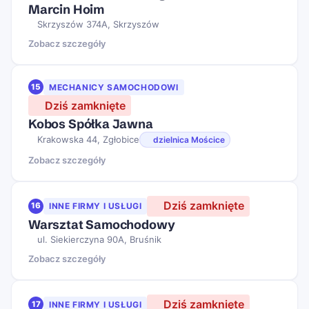
Marcin Hoim
Skrzyszów 374A, Skrzyszów
Zobacz szczegóły
15
MECHANICY SAMOCHODOWI
Dziś zamknięte
Kobos Spółka Jawna
Krakowska 44, Zgłobice
dzielnica Mościce
Zobacz szczegóły
Dziś zamknięte
16
INNE FIRMY I USŁUGI
Warsztat Samochodowy
ul. Siekierczyna 90A, Bruśnik
Zobacz szczegóły
Dziś zamknięte
17
INNE FIRMY I USŁUGI