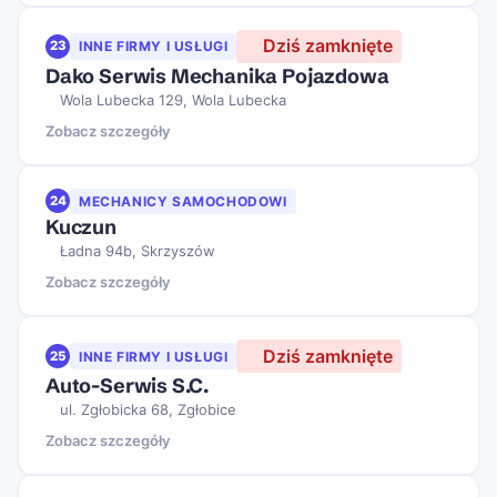
Dziś zamknięte
23
INNE FIRMY I USŁUGI
Dako Serwis Mechanika Pojazdowa
Wola Lubecka 129, Wola Lubecka
Zobacz szczegóły
24
MECHANICY SAMOCHODOWI
Kuczun
Ładna 94b, Skrzyszów
Zobacz szczegóły
Dziś zamknięte
25
INNE FIRMY I USŁUGI
Auto-Serwis S.C.
ul. Zgłobicka 68, Zgłobice
Zobacz szczegóły