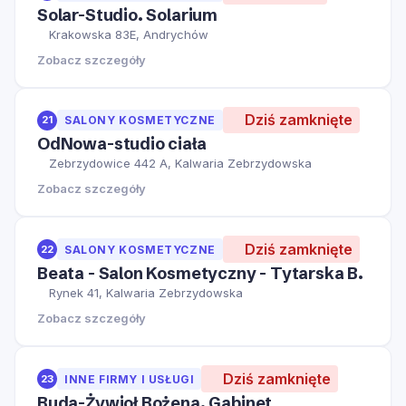
Solar-Studio. Solarium
Krakowska 83E, Andrychów
Zobacz szczegóły
Dziś zamknięte
21
SALONY KOSMETYCZNE
OdNowa-studio ciała
Zebrzydowice 442 A, Kalwaria Zebrzydowska
Zobacz szczegóły
Dziś zamknięte
22
SALONY KOSMETYCZNE
Beata - Salon Kosmetyczny - Tytarska B.
Rynek 41, Kalwaria Zebrzydowska
Zobacz szczegóły
Dziś zamknięte
23
INNE FIRMY I USŁUGI
Buda-Żywioł Bożena. Gabinet