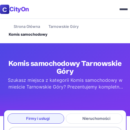
CityOn
Strona Główna
Tarnowskie Góry
Komis samochodowy
Komis samochodowy Tarnowskie
Góry
Szukasz miejsca z kategorii Komis samochodowy w
mieście Tarnowskie Góry? Prezentujemy kompletny
przewodnik po lokalach w mieście i okolicy (do 100
km). Znajdziesz tu aktualne godziny otwarcia, dane
kontaktowe oraz dokładne mapy dojazdowe.
Wszystkie informacje są na bieżąco aktualizowane,
Firmy i usługi
Nieruchomości
byś mógł łatwo dotrzeć do wybranego miejsca.