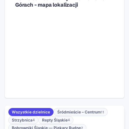
Górach – mapa lokalizacji
Wszystkie dzielnice
Śródmieście – Centrum
11
Strzybnica
Repty Śląskie
4
4
Bobrowniki Śląskie — Piekary Rudne
2