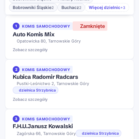
Bobrowniki Śląskie
Buchacz
Więcej dzielnic
2
2
+3
Zamknięte
1
KOMIS SAMOCHODOWY
Auto Komis Mix
Opatowicka 80, Tarnowskie Góry
Zobacz szczegóły
2
KOMIS SAMOCHODOWY
Kubica Radomir Radcars
Pustki-Leśnictwo 2, Tarnowskie Góry
dzielnica Strzybnica
Zobacz szczegóły
3
KOMIS SAMOCHODOWY
F.H.U.Janusz Kowalski
Zagórska 66, Tarnowskie Góry
dzielnica Strzybnica