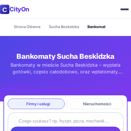
CityOn
Strona Główna
Sucha Beskidzka
Bankomat
Bankomaty Sucha Beskidzka
Bankomaty w mieście Sucha Beskidzka – wypłata
gotówki, często całodobowo, oraz wpłatomaty.
Sprawdź adresy i lokalizacje najbliższych urządzeń na
mapie.
Firmy i usługi
Nieruchomości