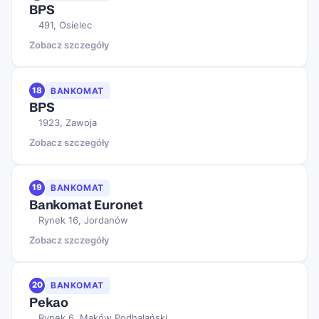
BPS
491, Osielec
Zobacz szczegóły
18
BANKOMAT
BPS
1923, Zawoja
Zobacz szczegóły
19
BANKOMAT
Bankomat Euronet
Rynek 16, Jordanów
Zobacz szczegóły
20
BANKOMAT
Pekao
Rynek 6, Maków Podhalański