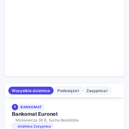
Wszystkie dzielnice
Podksięże
Zasypnica
8
2
1
BANKOMAT
Bankomat Euronet
Mickiewicza 36 B, Sucha Beskidzka
dzielnica Zasypnica