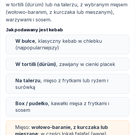
w tortilli (dürüm) lub na talerzu, z wybranym mięsem
(wołowo-baranim, z kurczaka lub mieszanym),
warzywami i sosem.
Jak podawany jest kebab
W bułce
, klasyczny kebab w chlebku
(najpopularniejszy)
W tortilli (dürüm)
, zawijany w cienki placek
Na talerzu
, mięso z frytkami lub ryżem i
surówką
Box / pudełko
, kawałki mięsa z frytkami i
sosem
Mięso:
wołowo-baranie, z kurczaka lub
mieszane
; w części lokali falafel (wege)