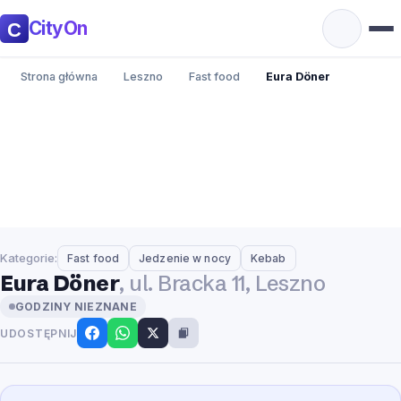
CityOn
Strona główna
Leszno
Fast food
Eura Döner
Kategorie:
Fast food
Jedzenie w nocy
Kebab
Eura Döner
, ul. Bracka 11, Leszno
GODZINY NIEZNANE
UDOSTĘPNIJ