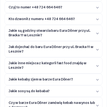
Czyj to numer +48 724 664 646?
Kto dzwonił z numeru +48 724 664 646?
Jakie są godziny otwarcia baru Eura Döner przy ul.
Bracka 11 w Lesznie?
Jak dojechać do baru Eura Döner przy ul. Bracka 11 w
Lesznie?
Jakie inne miejsca z kategorii fast food znajdę w
Lesznie?
Jakie kebaby zjem w barze Eura Döner?
Jakie sosy są do kebaba?
Czy w barze Eura Döner zamówię kebab na wynos lub