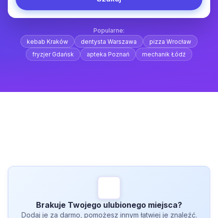
Popularne:
kebab Kraków
dentysta Warszawa
pizza Wrocław
fryzjer Gdańsk
apteka Poznań
mechanik Łódź
Brakuje Twojego ulubionego miejsca?
Dodaj je za darmo, pomożesz innym łatwiej je znaleźć.