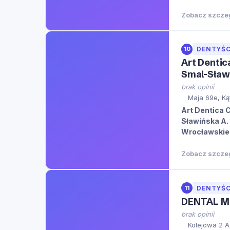
Zobacz szcze
10
DENTYŚC
Art Denti
Smal-Sław
brak opinii
Maja 69e, Ką
Art Dentica 
Sławińska A.
Wrocławskie
miejsca.
Zobacz szcze
11
DENTYŚC
DENTAL M
brak opinii
Kolejowa 2 A