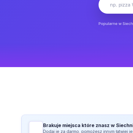
np. pizza
Popularne w Siech
Brakuje miejsca które znasz w Siech
Dodaj je za darmo, pomożesz innym łatwiej je