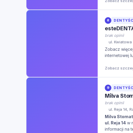
Zobacz szcze
8
DENTYŚC
esteDENT
brak opinii
ul. Kwiatowa
Zobacz więcej 
internetowej l
Zobacz szcze
9
DENTYŚC
Milva Sto
brak opinii
ul. Reja 14,
Milva Stomat
ul. Reja 14
w 
informacji na 