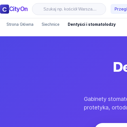
CityOn
Przeg
Strona Główna
Siechnice
Dentyści i stomatolodzy
De
Gabinety stomat
protetyka, ortod