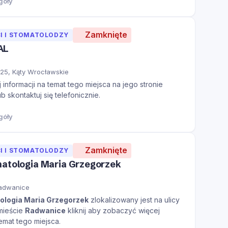
góły
Zamknięte
I I STOMATOLODZY
AL
 25, Kąty Wrocławskie
informacji na temat tego miejsca na jego stronie
ub skontaktuj się telefonicznie.
góły
Zamknięte
I I STOMATOLODZY
matologia Maria Grzegorzek
 Radwanice
ologia Maria Grzegorzek
zlokalizowany jest na ulicy
mieście
Radwanice
kliknij aby zobaczyć więcej
temat tego miejsca.