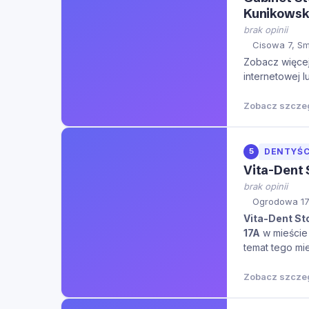
Kunikows
brak opinii
Cisowa 7, S
Zobacz więcej 
internetowej l
Zobacz szcze
5
DENTYŚC
Vita-Dent
brak opinii
Ogrodowa 17
Vita-Dent St
17A
w mieści
temat tego mie
Zobacz szcze