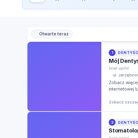
Otwarte teraz
1
DENTYŚC
Mój Denty
brak opinii
ul. Jarzębino
Zobacz więcej 
internetowej l
Zobacz szcze
2
DENTYŚC
Stomatolo
brak opinii