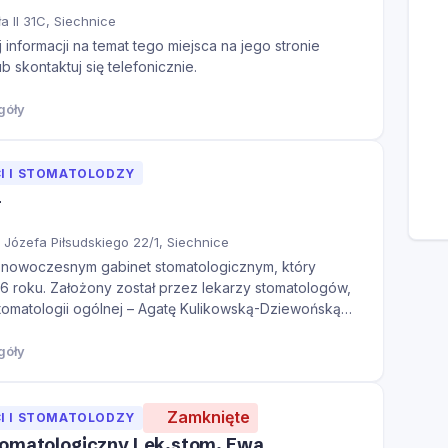
a II 31C, Siechnice
informacji na temat tego miejsca na jego stronie
ub skontaktuj się telefonicznie.
góły
I I STOMATOLODZY
l
a Józefa Piłsudskiego 22/1, Siechnice
 nowoczesnym gabinet stomatologicznym, który
96 roku. Założony został przez lekarzy stomatologów,
stomatologii ogólnej – Agatę Kulikowską-Dziewońską
tę Zembik-Wojciechowicz. Dzisiejszy kształt gabinetu
wspólnej pracy i pasji cał
góły
Zamknięte
I I STOMATOLODZY
tomatologiczny Lek.stom. Ewa