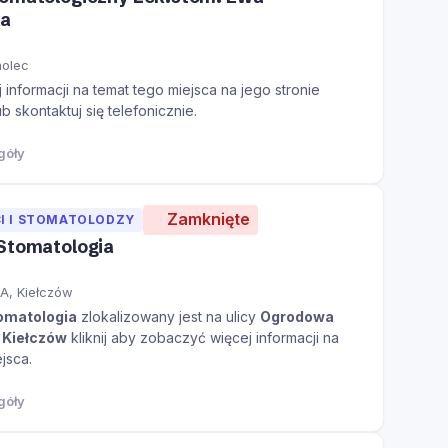
ka
molec
informacji na temat tego miejsca na jego stronie
ub skontaktuj się telefonicznie.
góły
Zamknięte
I I STOMATOLODZY
 Stomatologia
A, Kiełczów
omatologia
zlokalizowany jest na ulicy
Ogrodowa
e
Kiełczów
kliknij aby zobaczyć więcej informacji na
jsca.
góły