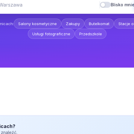
 Warszawa
Blisko mni
nicach:
Salony kosmetyczne
Zakupy
Butelkomat
Stacje 
Usługi fotograficzne
Przedszkole
nicach?
 znaleźć.