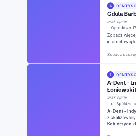
6
DENTYŚC
Gdula Barb
brak opinii
Ogrodowa 17
Zobacz więcej 
internetowej l
Zobacz szcze
7
DENTYŚC
A-Dent - I
Łoniewski 
brak opinii
ul. Spółdziel
A-Dent - Ind
zlokalizowany 
Kobierzyce
kl
miejsca.