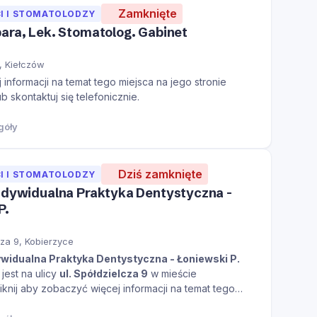
Zamknięte
I I STOMATOLODZY
ara, Lek. Stomatolog. Gabinet
, Kiełczów
informacji na temat tego miejsca na jego stronie
ub skontaktuj się telefonicznie.
góły
Dziś zamknięte
I I STOMATOLODZY
ndywidualna Praktyka Dentystyczna -
P.
cza 9, Kobierzyce
ywidualna Praktyka Dentystyczna - Łoniewski P.
jest na ulicy
ul. Spółdzielcza 9
w mieście
iknij aby zobaczyć więcej informacji na temat tego