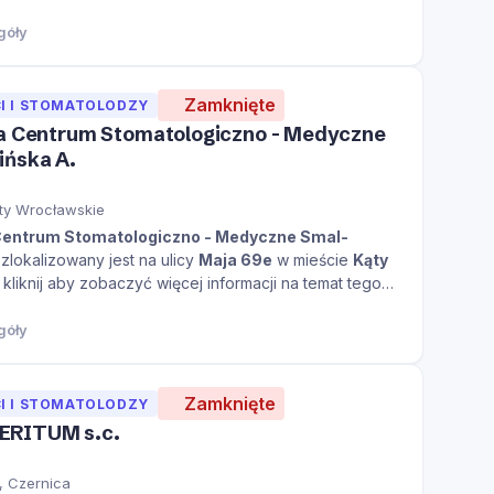
góły
Zamknięte
I I STOMATOLODZY
ca Centrum Stomatologiczno - Medyczne
ińska A.
ty Wrocławskie
Centrum Stomatologiczno - Medyczne Smal-
zlokalizowany jest na ulicy
Maja 69e
w mieście
Kąty
kliknij aby zobaczyć więcej informacji na temat tego
góły
Zamknięte
I I STOMATOLODZY
ERITUM s.c.
, Czernica