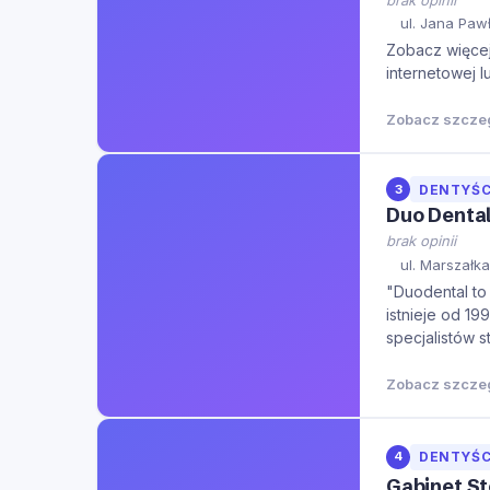
ul. Jana Pawł
Zobacz więcej 
internetowej l
Zobacz szcze
3
DENTYŚC
Duo Denta
brak opinii
ul. Marszałk
"Duodental to
istnieje od 19
specjalistów 
oraz Małgorza
jest wynikiem 
Zobacz szcze
4
DENTYŚC
Gabinet S