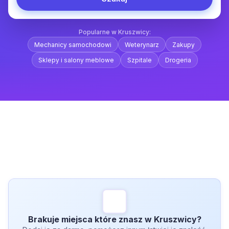
Popularne w Kruszwicy:
Mechanicy samochodowi
Weterynarz
Zakupy
Sklepy i salony meblowe
Szpitale
Drogeria
Brakuje miejsca które znasz w Kruszwicy?