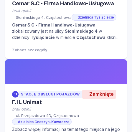
Cemar S.C - Firma Handlowo-Usługowa
brak opinii
Słonimskiego 4, Częstochowa
dzielnica Tysiąclecie
Cemar S.C - Firma Handlowo-Usługowa
zlokalizowany jest na ulicy
Słonimskiego 4
w
dzielnicy
Tysiąclecie
w mieście
Częstochowa
kliknij
aby zobaczyć więcej informacji na temat tego miejsca.
Zobacz szczegóły
Zamknięte
11
STACJE OBSŁUGI POJAZDÓW
F.H. Unimat
brak opinii
ul. Przejazdowa 4D, Częstochowa
dzielnica Gnaszyn-Kawodrza
Zobacz więcej informacji na temat tego miejsca na jego