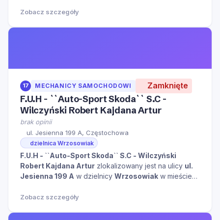
Zobacz szczegóły
Zamknięte
17
MECHANICY SAMOCHODOWI
F.U.H - ``Auto-Sport Skoda`` S.C -
Wilczyński Robert Kajdana Artur
brak opinii
ul. Jesienna 199 A, Częstochowa
dzielnica Wrzosowiak
F.U.H - ``Auto-Sport Skoda`` S.C - Wilczyński
Robert Kajdana Artur
zlokalizowany jest na ulicy
ul.
Jesienna 199 A
w dzielnicy
Wrzosowiak
w mieście
Częstochowa
kliknij aby zobaczyć więcej informacji
na temat tego miejsca.
Zobacz szczegóły