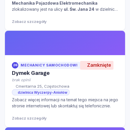
Mechanika Pojazdowa Elektromechanika
zlokalizowany jest na ulicy
ul. Św. Jana 24
w dzielnicy
Częstochówka-Parkitka
w mieście
Częstochowa
kliknij aby zobaczyć więcej informacji na temat tego
Zobacz szczegóły
miejsca.
Zamknięte
26
MECHANICY SAMOCHODOWI
Dymek Garage
brak opinii
Cmentarna 25, Częstochowa
dzielnica Wyczerpy-Aniołów
Zobacz więcej informacji na temat tego miejsca na jego
stronie internetowej lub skontaktuj się telefonicznie.
Zobacz szczegóły