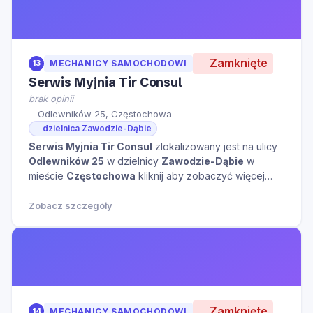
Zamknięte
13
MECHANICY SAMOCHODOWI
Serwis Myjnia Tir Consul
brak opinii
Odlewników 25, Częstochowa
dzielnica Zawodzie-Dąbie
Serwis Myjnia Tir Consul
zlokalizowany jest na ulicy
Odlewników 25
w dzielnicy
Zawodzie-Dąbie
w
mieście
Częstochowa
kliknij aby zobaczyć więcej
informacji na temat tego miejsca.
Zobacz szczegóły
Zamknięte
14
MECHANICY SAMOCHODOWI