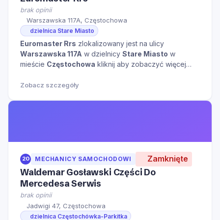
brak opinii
Warszawska 117A, Częstochowa
dzielnica Stare Miasto
Euromaster Rrs
zlokalizowany jest na ulicy
Warszawska 117A
w dzielnicy
Stare Miasto
w
mieście
Częstochowa
kliknij aby zobaczyć więcej
informacji na temat tego miejsca.
Zobacz szczegóły
Zamknięte
20
MECHANICY SAMOCHODOWI
Waldemar Gosławski Części Do
Mercedesa Serwis
brak opinii
Jadwigi 47, Częstochowa
dzielnica Częstochówka-Parkitka