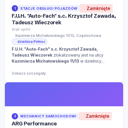
Zamknięte
1
STACJE OBSŁUGI POJAZDÓW
F.U.H. "Auto-Fach" s.c. Krzysztof Zawada,
Tadeusz Wieczorek
brak opinii
Kazimierza Michałowskiego 11/13, Częstochowa
dzielnica Północ
F.U.H. "Auto-Fach" s.c. Krzysztof Zawada,
Tadeusz Wieczorek
zlokalizowany jest na ulicy
Kazimierza Michałowskiego 11/13
w dzielnicy
Północ
w mieście
Częstochowa
kliknij aby zobaczyć
więcej informacji na temat tego miejsca.
Zobacz szczegóły
Zamknięte
2
MECHANICY SAMOCHODOWI
ARG Performance