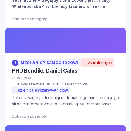
Techniczne Przeglądy
zlokalizowany jest na ulicy
Wielkoborska 4
w dzielnicy
Lisiniec
w mieście
Częstochowa
kliknij aby zobaczyć więcej informacji
na temat tego miejsca.
Zobacz szczegóły
Zamknięte
8
MECHANICY SAMOCHODOWI
PHU Bendiks Daniel Całus
brak opinii
ul. Warszawska 303/311, Częstochowa
dzielnica Wyczerpy-Aniołów
Zobacz więcej informacji na temat tego miejsca na jego
stronie internetowej lub skontaktuj się telefonicznie.
Zobacz szczegóły