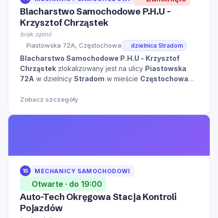
Blacharstwo Samochodowe P.H.U -
Krzysztof Chrząstek
brak opinii
Piastowska 72A, Częstochowa
dzielnica Stradom
Blacharstwo Samochodowe P.H.U - Krzysztof
Chrząstek
zlokalizowany jest na ulicy
Piastowska
72A
w dzielnicy
Stradom
w mieście
Częstochowa
kliknij aby zobaczyć więcej informacji na temat tego
miejsca.
Zobacz szczegóły
15
MECHANICY SAMOCHODOWI
Otwarte · do 19:00
Auto-Tech Okręgowa Stacja Kontroli
Pojazdów