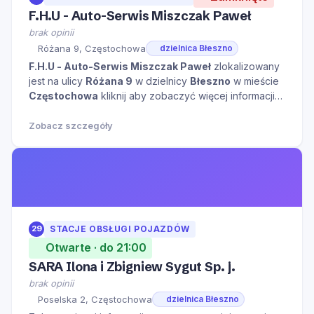
F.H.U - Auto-Serwis Miszczak Paweł
brak opinii
Różana 9, Częstochowa
dzielnica Błeszno
F.H.U - Auto-Serwis Miszczak Paweł
zlokalizowany
jest na ulicy
Różana 9
w dzielnicy
Błeszno
w mieście
Częstochowa
kliknij aby zobaczyć więcej informacji
na temat tego miejsca.
Zobacz szczegóły
29
STACJE OBSŁUGI POJAZDÓW
Otwarte · do 21:00
SARA Ilona i Zbigniew Sygut Sp. j.
brak opinii
Poselska 2, Częstochowa
dzielnica Błeszno