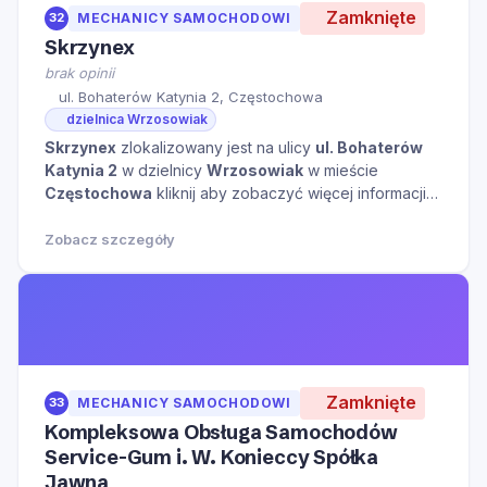
Zamknięte
32
MECHANICY SAMOCHODOWI
Skrzynex
brak opinii
ul. Bohaterów Katynia 2, Częstochowa
dzielnica Wrzosowiak
Skrzynex
zlokalizowany jest na ulicy
ul. Bohaterów
Katynia 2
w dzielnicy
Wrzosowiak
w mieście
Częstochowa
kliknij aby zobaczyć więcej informacji
na temat tego miejsca.
Zobacz szczegóły
Zamknięte
33
MECHANICY SAMOCHODOWI
Kompleksowa Obsługa Samochodów
Service-Gum i. W. Konieccy Spółka
Jawna