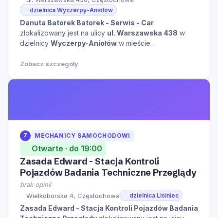
dzielnica Wyczerpy-Aniołów
Danuta Batorek Batorek - Serwis - Car
zlokalizowany jest na ulicy
ul. Warszawska 438
w
dzielnicy
Wyczerpy-Aniołów
w mieście
Częstochowa
kliknij aby zobaczyć więcej informacji
na temat tego miejsca.
Zobacz szczegóły
7
MECHANICY SAMOCHODOWI
Otwarte · do 19:00
Zasada Edward - Stacja Kontroli
Pojazdów Badania Techniczne Przeglądy
brak opinii
Wielkoborska 4, Częstochowa
dzielnica Lisiniec
Zasada Edward - Stacja Kontroli Pojazdów Badania