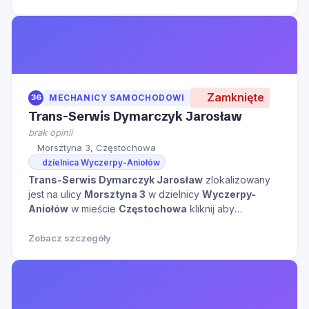
Zamknięte
36
MECHANICY SAMOCHODOWI
Trans-Serwis Dymarczyk Jarosław
brak opinii
Morsztyna 3, Częstochowa
dzielnica Wyczerpy-Aniołów
Trans-Serwis Dymarczyk Jarosław
zlokalizowany
jest na ulicy
Morsztyna 3
w dzielnicy
Wyczerpy-
Aniołów
w mieście
Częstochowa
kliknij aby
zobaczyć więcej informacji na temat tego miejsca.
Zobacz szczegóły