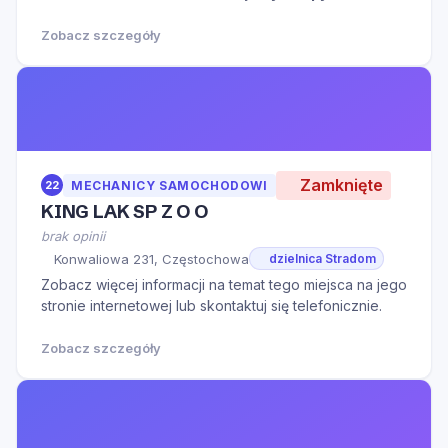
mieście
Częstochowa
kliknij aby zobaczyć więcej
informacji na temat tego miejsca.
Zobacz szczegóły
Zamknięte
22
MECHANICY SAMOCHODOWI
KING LAK SP Z O O
brak opinii
Konwaliowa 231, Częstochowa
dzielnica Stradom
Zobacz więcej informacji na temat tego miejsca na jego
stronie internetowej lub skontaktuj się telefonicznie.
Zobacz szczegóły