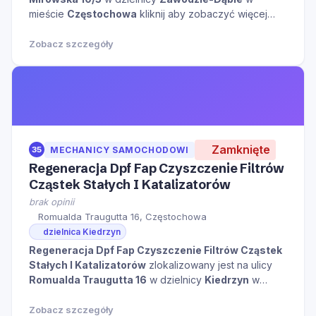
mieście
Częstochowa
kliknij aby zobaczyć więcej
informacji na temat tego miejsca.
Zobacz szczegóły
Zamknięte
35
MECHANICY SAMOCHODOWI
Regeneracja Dpf Fap Czyszczenie Filtrów
Cząstek Stałych I Katalizatorów
brak opinii
Romualda Traugutta 16, Częstochowa
dzielnica Kiedrzyn
Regeneracja Dpf Fap Czyszczenie Filtrów Cząstek
Stałych I Katalizatorów
zlokalizowany jest na ulicy
Romualda Traugutta 16
w dzielnicy
Kiedrzyn
w
mieście
Częstochowa
kliknij aby zobaczyć więcej
informacji na temat tego miejsca.
Zobacz szczegóły