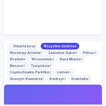
Otwarte teraz
Wszystkie dzielnice
Wyczerpy-Aniołów
Zawodzie-Dąbie
Północ
7
6
4
Stradom
Wrzosowiak
Stare Miasto
4
4
3
Błeszno
Tysiąclecie
3
2
Częstochówka-Parkitka
Lisiniec
2
1
Gnaszyn-Kawodrza
Kiedrzyn
Grabówka
1
1
1