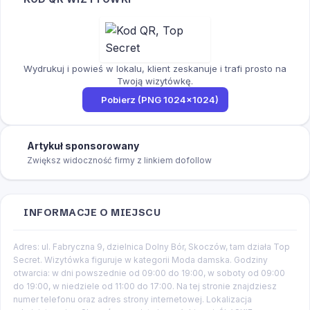
Wydrukuj i powieś w lokalu, klient zeskanuje i trafi prosto na
Twoją wizytówkę.
Pobierz (PNG 1024×1024)
Artykuł sponsorowany
Zwiększ widoczność firmy z linkiem dofollow
INFORMACJE O MIEJSCU
Adres: ul. Fabryczna 9, dzielnica Dolny Bór, Skoczów, tam działa Top
Secret. Wizytówka figuruje w kategorii Moda damska. Godziny
otwarcia: w dni powszednie od 09:00 do 19:00, w soboty od 09:00
do 19:00, w niedziele od 11:00 do 17:00. Na tej stronie znajdziesz
numer telefonu oraz adres strony internetowej. Lokalizacja