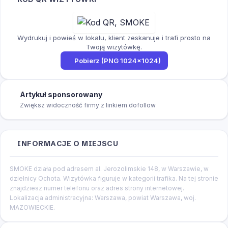
Wydrukuj i powieś w lokalu, klient zeskanuje i trafi prosto na
Twoją wizytówkę.
Pobierz (PNG 1024×1024)
Artykuł sponsorowany
Zwiększ widoczność firmy z linkiem dofollow
INFORMACJE O MIEJSCU
SMOKE działa pod adresem al. Jerozolimskie 148, w Warszawie, w
dzielnicy Ochota. Wizytówka figuruje w kategorii trafika. Na tej stronie
znajdziesz numer telefonu oraz adres strony internetowej.
Lokalizacja administracyjna: Warszawa, powiat Warszawa, woj.
MAZOWIECKIE.