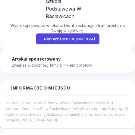
Wydrukuj i powieś w lokalu, klient zeskanuje i trafi prosto na
Twoją wizytówkę.
Pobierz (PNG 1024×1024)
Artykuł sponsorowany
Zwiększ widoczność firmy z linkiem dofollow
INFORMACJE O MIEJSCU
Niepubliczna Szkoła Podstawowa W Racławicach działa pod
adresem Rudnicka 81, w Racławicach. Wizytówka figuruje w kategorii
szkoła podstawowa. Lokalizacja administracyjna: Racławice, powiat
niżański, woj. PODKARPACKIE.