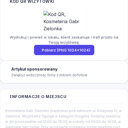
KOD QR WIZYTÓWKI
Wydrukuj i powieś w lokalu, klient zeskanuje i trafi prosto na
Twoją wizytówkę.
Pobierz (PNG 1024×1024)
Artykuł sponsorowany
Zwiększ widoczność firmy z linkiem dofollow
INFORMACJE O MIEJSCU
Kosmeteria Gabi Zielonka znajdziesz pod adresem ul. Kolejowa 12, w
Zielonce. Wizytówka figuruje w kategorii Drogeria. Godziny otwarcia:
w dni powszednie od 10:00 do 18:00, w soboty od 09:00 do 14:00, w
niedziele nieczynne. Przy wizytówce podajemy numer telefonu oraz