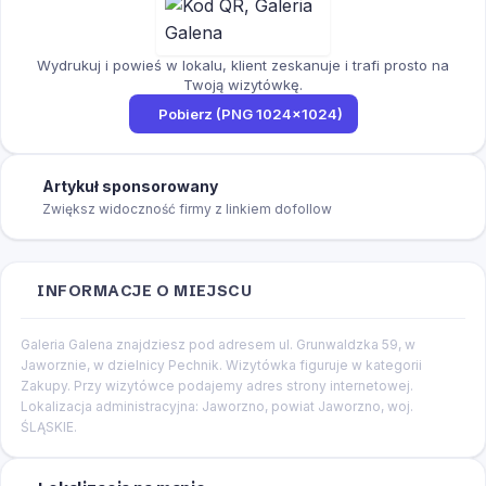
Wydrukuj i powieś w lokalu, klient zeskanuje i trafi prosto na
Twoją wizytówkę.
Pobierz (PNG 1024×1024)
Artykuł sponsorowany
Zwiększ widoczność firmy z linkiem dofollow
INFORMACJE O MIEJSCU
Galeria Galena znajdziesz pod adresem ul. Grunwaldzka 59, w
Jaworznie, w dzielnicy Pechnik. Wizytówka figuruje w kategorii
Zakupy. Przy wizytówce podajemy adres strony internetowej.
Lokalizacja administracyjna: Jaworzno, powiat Jaworzno, woj.
ŚLĄSKIE.