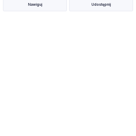
Nawiguj
Udostępnij
W dzielnicy Pechnik
Zakupy, Pechnik
Centrum handlowe, Pechnik