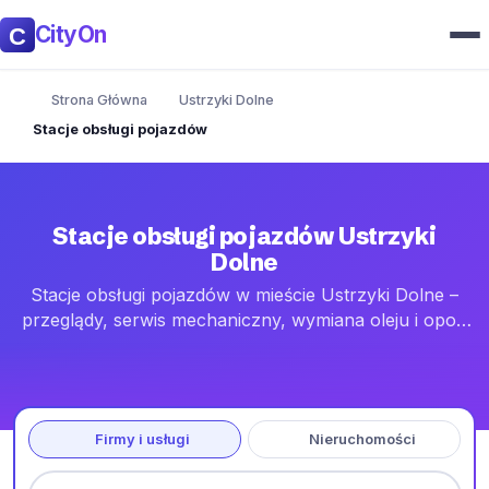
CityOn
Strona Główna
Ustrzyki Dolne
Stacje obsługi pojazdów
Stacje obsługi pojazdów Ustrzyki
Dolne
Stacje obsługi pojazdów w mieście Ustrzyki Dolne –
przeglądy, serwis mechaniczny, wymiana oleju i opon
oraz diagnostyka. Adresy, godziny otwarcia i kontakt.
Firmy i usługi
Nieruchomości