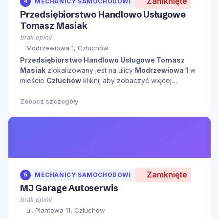
Zamknięte
4
MECHANICY SAMOCHODOWI
Przedsiębiorstwo Handlowo Usługowe
Tomasz Masiak
brak opinii
Modrzewiowa 1, Człuchów
Przedsiębiorstwo Handlowo Usługowe Tomasz
Masiak
zlokalizowany jest na ulicy
Modrzewiowa 1
w
mieście
Człuchów
kliknij aby zobaczyć więcej
informacji na temat tego miejsca.
Zobacz szczegóły
Zamknięte
5
MECHANICY SAMOCHODOWI
MJ Garage Autoserwis
brak opinii
ul. Plantowa 11, Człuchów