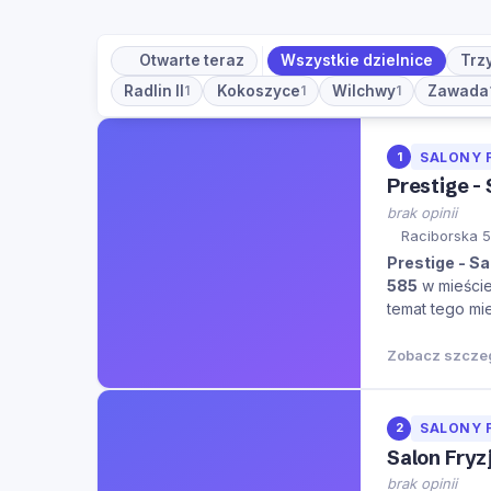
Otwarte teraz
Wszystkie dzielnice
Trz
Radlin II
Kokoszyce
Wilchwy
Zawada
1
1
1
1
SALONY 
Prestige - 
brak opinii
Raciborska 5
Prestige - Sa
585
w mieści
temat tego mie
Zobacz szcze
2
SALONY 
Salon Fryz
brak opinii