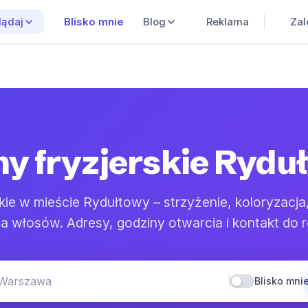
Blisko mnie
Blog
Reklama
Zal
lądaj
ny fryzjerskie Rydu
skie w mieście Rydułtowy – strzyżenie, koloryzacja
ja włosów. Adresy, godziny otwarcia i kontakt do r
 Warszawa
Blisko mni