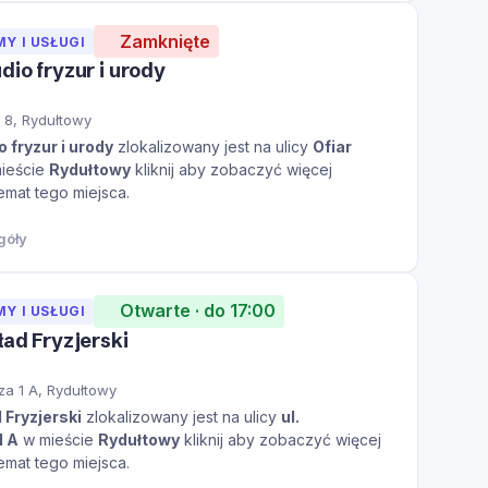
Zamknięte
MY I USŁUGI
dio fryzur i urody
u 8, Rydułtowy
o fryzur i urody
zlokalizowany jest na ulicy
Ofiar
ieście
Rydułtowy
kliknij aby zobaczyć więcej
temat tego miejsca.
góły
Otwarte · do 17:00
MY I USŁUGI
ład Fryzjerski
za 1 A, Rydułtowy
d Fryzjerski
zlokalizowany jest na ulicy
ul.
1 A
w mieście
Rydułtowy
kliknij aby zobaczyć więcej
temat tego miejsca.