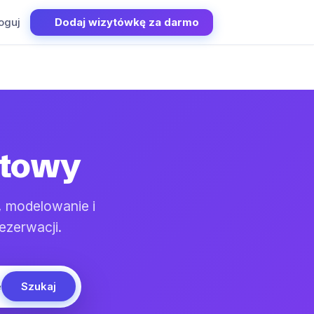
oguj
Dodaj wizytówkę za darmo
łtowy
, modelowanie i
ezerwacji.
Szukaj
e