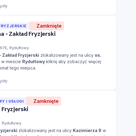
góły
Zamknięte
FRYZJERSKIE
a - Zakład Fryzjerski
 67E, Rydułtowy
 Zakład Fryzjerski
zlokalizowany jest na ulicy
os.
w mieście
Rydułtowy
kliknij aby zobaczyć więcej
temat tego miejsca.
góły
Zamknięte
MY I USŁUGI
 Fryzjerski
, Rydułtowy
yzjerski
zlokalizowany jest na ulicy
Kazimierza 9
w