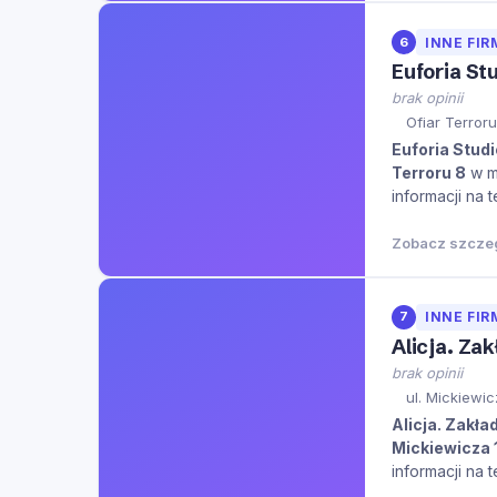
6
INNE FIR
Euforia Stu
brak opinii
Ofiar Terror
Euforia Studi
Terroru 8
w m
informacji na 
Zobacz szcze
7
INNE FIR
Alicja. Zak
brak opinii
ul. Mickiewic
Alicja. Zakła
Mickiewicza 
informacji na 