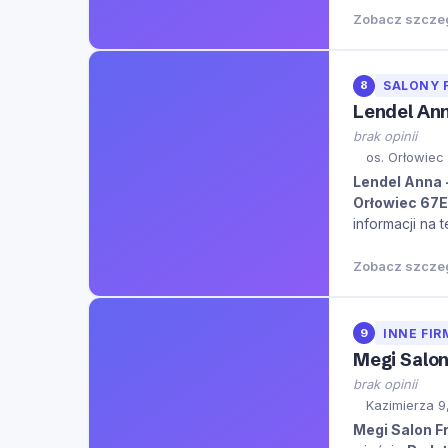
Zobacz szcze
8
SALONY 
Lendel Ann
brak opinii
os. Orłowiec
Lendel Anna -
Orłowiec 67E
informacji na 
Zobacz szcze
9
INNE FIR
Megi Salon
brak opinii
Kazimierza 9
Megi Salon Fr