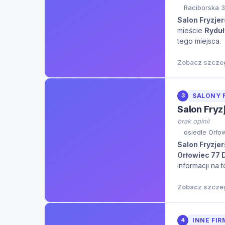
Raciborska 3
Salon Fryzjer
mieście
Rydu
tego miejsca.
Zobacz szcze
3
SALONY 
Salon Fryz
brak opinii
osiedle Orło
Salon Fryzjer
Orłowiec 77 
informacji na 
Zobacz szcze
4
INNE FIR