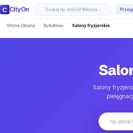
CityOn
Przeg
Strona Główna
Rydułtowy
Salony fryzjerskie
Salo
Salony fryzjer
pielęgnac
np. pizza