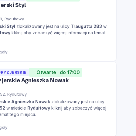
erski Styl
3, Rydułtowy
ski Styl
zlokalizowany jest na ulicy
Traugutta 283
w
łtowy
kliknij aby zobaczyć więcej informacji na temat
góły
Otwarte · do 17:00
FRYZJERSKIE
zjerskie Agnieszka Nowak
52, Rydułtowy
erskie Agnieszka Nowak
zlokalizowany jest na ulicy
252
w mieście
Rydułtowy
kliknij aby zobaczyć więcej
temat tego miejsca.
góły