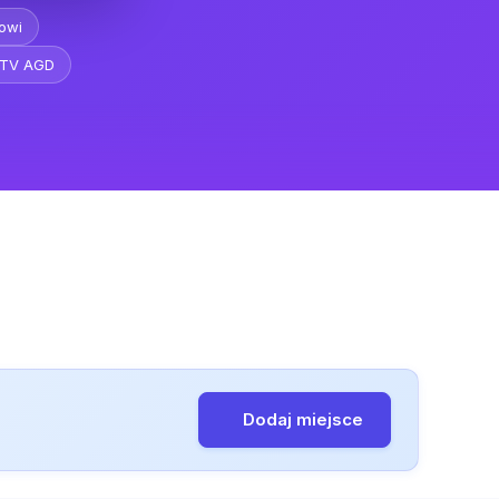
owi
RTV AGD
Dodaj miejsce