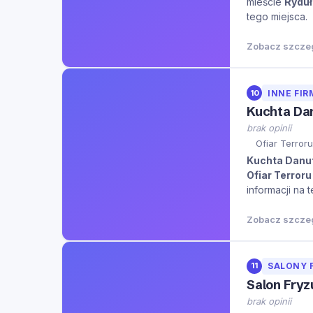
mieście
Rydu
tego miejsca.
Zobacz szcze
10
INNE FIR
Kuchta Dan
brak opinii
Ofiar Terroru
Kuchta Danut
Ofiar Terroru
informacji na 
Zobacz szcze
11
SALONY 
Salon Fryz
brak opinii