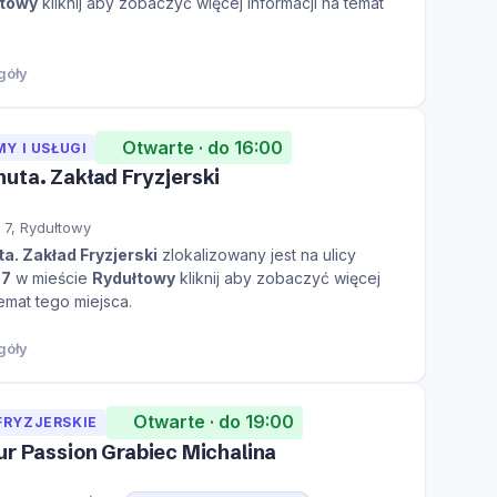
łtowy
kliknij aby zobaczyć więcej informacji na temat
góły
Otwarte · do 16:00
MY I USŁUGI
uta. Zakład Fryzjerski
 7, Rydułtowy
a. Zakład Fryzjerski
zlokalizowany jest na ulicy
 7
w mieście
Rydułtowy
kliknij aby zobaczyć więcej
temat tego miejsca.
góły
Otwarte · do 19:00
FRYZJERSKIE
ur Passion Grabiec Michalina