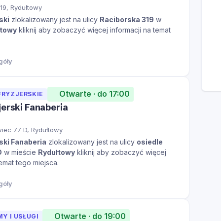
19, Rydułtowy
ski
zlokalizowany jest na ulicy
Raciborska 319
w
łtowy
kliknij aby zobaczyć więcej informacji na temat
góły
Otwarte · do 17:00
FRYZJERSKIE
jerski Fanaberia
wiec 77 D, Rydułtowy
ski Fanaberia
zlokalizowany jest na ulicy
osiedle
D
w mieście
Rydułtowy
kliknij aby zobaczyć więcej
temat tego miejsca.
góły
Otwarte · do 19:00
MY I USŁUGI