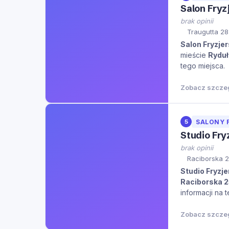
Salon Fryzj
brak opinii
Traugutta 28
Salon Fryzjer
mieście
Rydu
tego miejsca.
Zobacz szcze
5
SALONY 
Studio Fry
brak opinii
Raciborska 2
Studio Fryzj
Raciborska 
informacji na 
Zobacz szcze