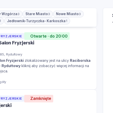
y Wzgórza
Stare Miasto
Nowe Miasto
3
3
3
Jedłownik-Turzyczka- Karkoszka
1
1
Otwarte · do 20:00
FRYZJERSKIE
Salon Fryzjerski
85, Rydułtowy
lon Fryzjerski
zlokalizowany jest na ulicy
Raciborska
e
Rydułtowy
kliknij aby zobaczyć więcej informacji na
jsca.
góły
Zamknięte
FRYZJERSKIE
jerski