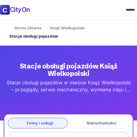
CityOn
Strona Główna
Książ Wielkopolski
Stacje obsługi pojazdów
Stacje obsługi pojazdów Książ
Wielkopolski
Stacje obsługi pojazdów w mieście Książ Wielkopolski
– przeglądy, serwis mechaniczny, wymiana oleju i
opon oraz diagnostyka. Adresy, godziny otwarcia i
kontakt.
Firmy i usługi
Nieruchomości