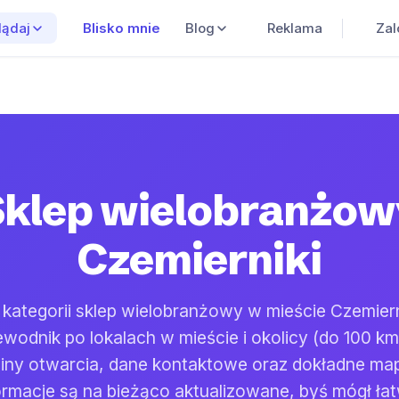
Blisko mnie
Blog
Reklama
Zal
lądaj
Sklep wielobranżow
Czemierniki
 kategorii sklep wielobranżowy w mieście Czemier
wodnik po lokalach w mieście i okolicy (do 100 km)
ziny otwarcia, dane kontaktowe oraz dokładne ma
ormacje są na bieżąco aktualizowane, byś mógł ła