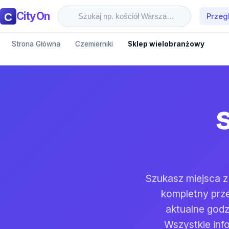
CityOn
Przeg
Strona Główna
Czemierniki
Sklep wielobranżowy
Szukasz miejsca z
kompletny prze
aktualne god
Wszystkie inf