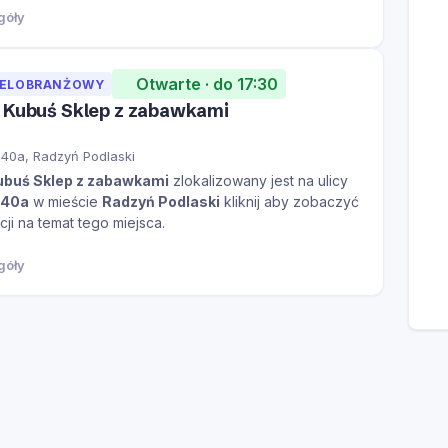
góły
Otwarte · do 17:30
IELOBRANŻOWY
a Kubuś Sklep z zabawkami
40a, Radzyń Podlaski
ubuś Sklep z zabawkami
zlokalizowany jest na ulicy
 40a
w mieście
Radzyń Podlaski
kliknij aby zobaczyć
cji na temat tego miejsca.
góły