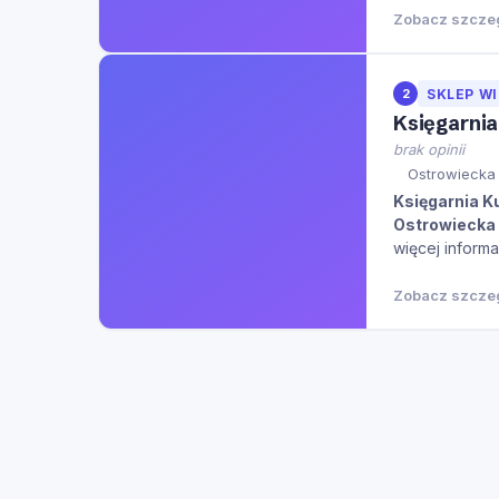
Zobacz szcze
2
SKLEP W
Księgarni
brak opinii
Ostrowiecka 
Księgarnia K
Ostrowiecka
więcej informa
Zobacz szcze