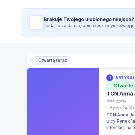
Brakuje Twojego ulubionego miejsca?
Dodaj je za darmo, pomożesz innym łatwiej je
Otwarte teraz
1
ARTYKUŁY
Otwarte 
TCN Anna 
brak opinii
Rynek 1a, Cz
TCN Anna Jas
ulicy
Rynek 1
informacji na 