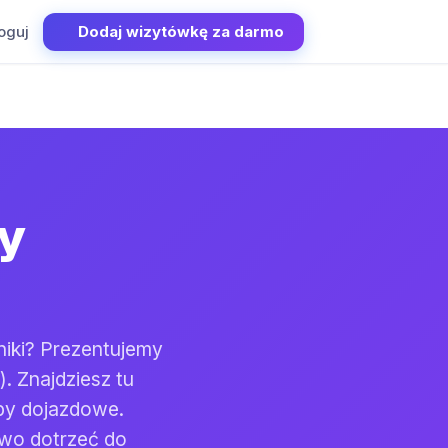
oguj
Dodaj wizytówkę za darmo
y
niki? Prezentujemy
. Znajdziesz tu
py dojazdowe.
two dotrzeć do