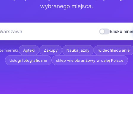
wybranego miejsca.
 Warszawa
Blisko mni
emierniki:
Apteki
Zakupy
Nauka jazdy
wideofilmowanie
Usługi fotograficzne
sklep wielobranżowy w całej Polsce