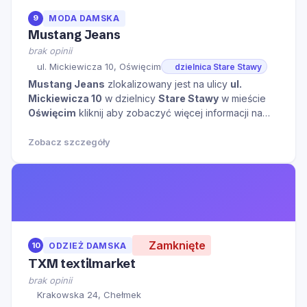
9
MODA DAMSKA
Mustang Jeans
brak opinii
ul. Mickiewicza 10, Oświęcim
dzielnica Stare Stawy
Mustang Jeans
zlokalizowany jest na ulicy
ul.
Mickiewicza 10
w dzielnicy
Stare Stawy
w mieście
Oświęcim
kliknij aby zobaczyć więcej informacji na
temat tego miejsca.
Zobacz szczegóły
Zamknięte
10
ODZIEŻ DAMSKA
TXM textilmarket
brak opinii
Krakowska 24, Chełmek