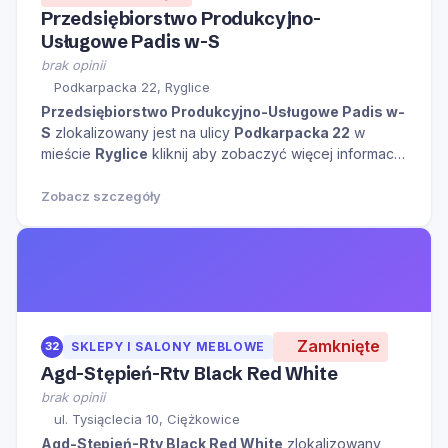
Przedsiębiorstwo Produkcyjno-
Usługowe Padis w-S
brak opinii
Podkarpacka 22, Ryglice
Przedsiębiorstwo Produkcyjno-Usługowe Padis w-
S
zlokalizowany jest na ulicy
Podkarpacka 22
w
mieście
Ryglice
kliknij aby zobaczyć więcej informacji
na temat tego miejsca.
Zobacz szczegóły
Zamknięte
32
SKLEPY I SALONY MEBLOWE
Agd-Stępień-Rtv Black Red White
brak opinii
ul. Tysiąclecia 10, Ciężkowice
Agd-Stępień-Rtv Black Red White
zlokalizowany