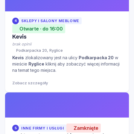
4
SKLEPY I SALONY MEBLOWE
Otwarte · do 16:00
Kevis
brak opinii
Podkarpacka 20, Ryglice
Kevis
zlokalizowany jest na ulicy
Podkarpacka 20
w
mieście
Ryglice
kliknij aby zobaczyć więcej informacji
na temat tego miejsca.
Zobacz szczegóły
Zamknięte
5
INNE FIRMY I USŁUGI