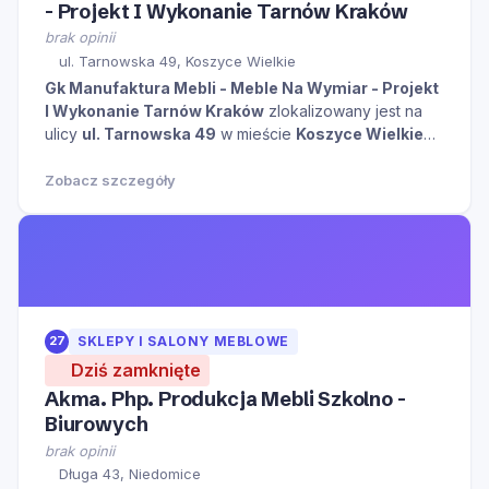
- Projekt I Wykonanie Tarnów Kraków
brak opinii
ul. Tarnowska 49, Koszyce Wielkie
Gk Manufaktura Mebli - Meble Na Wymiar - Projekt
I Wykonanie Tarnów Kraków
zlokalizowany jest na
ulicy
ul. Tarnowska 49
w mieście
Koszyce Wielkie
kliknij aby zobaczyć więcej informacji na temat tego
miejsca.
Zobacz szczegóły
27
SKLEPY I SALONY MEBLOWE
Dziś zamknięte
Akma. Php. Produkcja Mebli Szkolno -
Biurowych
brak opinii
Długa 43, Niedomice