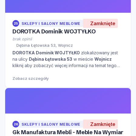
Zamknięte
25
SKLEPY I SALONY MEBLOWE
DOROTKA Dominik WOJTYŁKO
brak opinii
Dębina Łętowska 53, Wojnicz
DOROTKA Dominik WOJTYŁKO
zlokalizowany jest
na ulicy
Dębina Łętowska 53
w mieście
Wojnicz
kliknij aby zobaczyć więcej informacji na temat tego
miejsca.
Zobacz szczegóły
Zamknięte
26
SKLEPY I SALONY MEBLOWE
Gk Manufaktura Mebli - Meble Na Wymiar