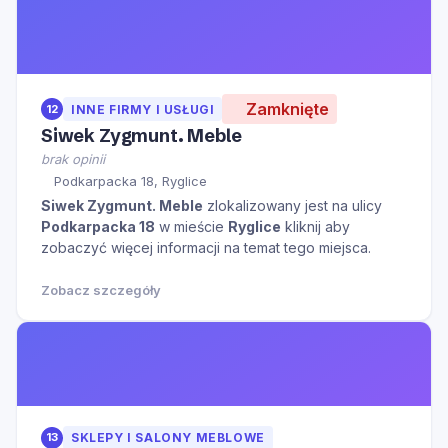
Zamknięte
12
INNE FIRMY I USŁUGI
Siwek Zygmunt. Meble
brak opinii
Podkarpacka 18, Ryglice
Siwek Zygmunt. Meble
zlokalizowany jest na ulicy
Podkarpacka 18
w mieście
Ryglice
kliknij aby
zobaczyć więcej informacji na temat tego miejsca.
Zobacz szczegóły
13
SKLEPY I SALONY MEBLOWE