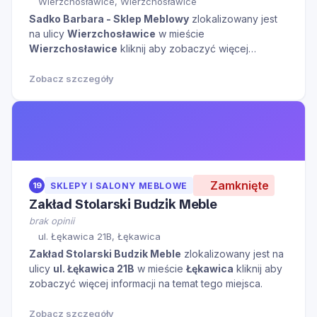
Wierzchosławice, Wierzchosławice
Sadko Barbara - Sklep Meblowy
zlokalizowany jest
na ulicy
Wierzchosławice
w mieście
Wierzchosławice
kliknij aby zobaczyć więcej
informacji na temat tego miejsca.
Zobacz szczegóły
Zamknięte
19
SKLEPY I SALONY MEBLOWE
Zakład Stolarski Budzik Meble
brak opinii
ul. Łękawica 21B, Łękawica
Zakład Stolarski Budzik Meble
zlokalizowany jest na
ulicy
ul. Łękawica 21B
w mieście
Łękawica
kliknij aby
zobaczyć więcej informacji na temat tego miejsca.
Zobacz szczegóły