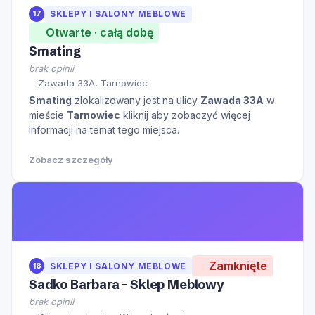
17
SKLEPY I SALONY MEBLOWE
Otwarte · całą dobę
Smating
brak opinii
Zawada 33A, Tarnowiec
Smating
zlokalizowany jest na ulicy
Zawada 33A
w
mieście
Tarnowiec
kliknij aby zobaczyć więcej
informacji na temat tego miejsca.
Zobacz szczegóły
Zamknięte
18
SKLEPY I SALONY MEBLOWE
Sadko Barbara - Sklep Meblowy
brak opinii