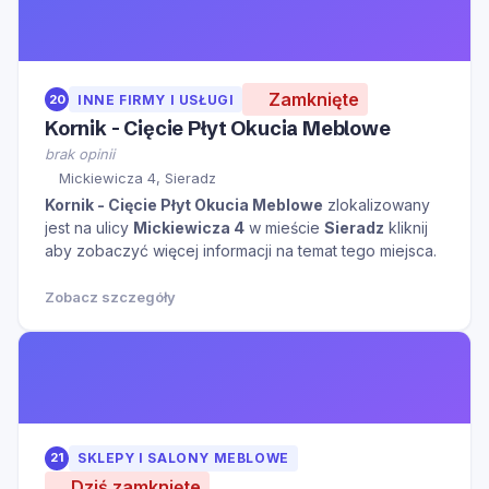
Zamknięte
20
INNE FIRMY I USŁUGI
Kornik - Cięcie Płyt Okucia Meblowe
brak opinii
Mickiewicza 4, Sieradz
Kornik - Cięcie Płyt Okucia Meblowe
zlokalizowany
jest na ulicy
Mickiewicza 4
w mieście
Sieradz
kliknij
aby zobaczyć więcej informacji na temat tego miejsca.
Zobacz szczegóły
21
SKLEPY I SALONY MEBLOWE
Dziś zamknięte