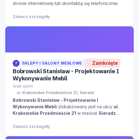
stronie internetowej lub skontaktuj się telefonicznie.
Zobacz szczegóły
Zamknięte
7
SKLEPY I SALONY MEBLOWE
Bobrowski Stanisław - Projektowanie I
Wykonywanie Mebli
brak opinii
ul. Krakowskie Przedmieście 21, Sieradz
Bobrowski Stanisław - Projektowanie I
Wykonywanie Mebli
zlokalizowany jest na ulicy
ul.
Krakowskie Przedmieście 21
w mieście
Sieradz
kliknij aby zobaczyć więcej informacji na temat tego
miejsca.
Zobacz szczegóły