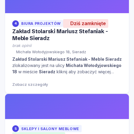
Dziś zamknięte
4
BIURA PROJEKTÓW
Zakład Stolarski Mariusz Stefaniak -
Meble Sieradz
brak opinii
Michała Wołodyjowskiego 18, Sieradz
Zakład Stolarski Mariusz Stefaniak - Meble Sieradz
zlokalizowany jest na ulicy
Michała Wołodyjowskiego
18
w mieście
Sieradz
kliknij aby zobaczyć więcej
informacji na temat tego miejsca.
Zobacz szczegóły
5
SKLEPY I SALONY MEBLOWE