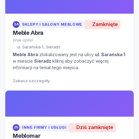
Zamknięte
24
SKLEPY I SALONY MEBLOWE
Meble Abra
brak opinii
ul. Sarańska 1, Sieradz
Meble Abra
zlokalizowany jest na ulicy
ul. Sarańska 1
w mieście
Sieradz
kliknij aby zobaczyć więcej
informacji na temat tego miejsca.
Zobacz szczegóły
Dziś zamknięte
25
INNE FIRMY I USŁUGI
Meblomar