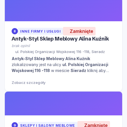
Zamknięte
8
INNE FIRMY I USŁUGI
Antyk-Styl Sklep Meblowy Alina Kuźnik
brak opinii
ul. Polskiej Organizacji Wojskowej 116 -118, Sieradz
Antyk-Styl Sklep Meblowy Alina Kuźnik
zlokalizowany jest na ulicy
ul. Polskiej Organizacji
Wojskowej 116 -118
w mieście
Sieradz
kliknij aby
zobaczyć więcej informacji na temat tego miejsca.
Zobacz szczegóły
Zamknięte
9
SKLEPY I SALONY MEBLOWE