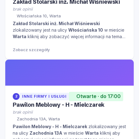
Zakład Stolarski inż. Michał Wiśniewski
brak opinii
Włościańska 10, Warta
Zakład Stolarski inż. Michał Wiśniewski
zlokalizowany jest na ulicy
Włościańska 10
w mieście
Warta
kliknij aby zobaczyć więcej informacji na temat
tego miejsca.
Zobacz szczegóły
Otwarte · do 17:00
2
INNE FIRMY I USŁUGI
Pawilon Meblowy - H - Mielczarek
brak opinii
Zachodnia 13A, Warta
Pawilon Meblowy - H - Mielczarek
zlokalizowany jest
na ulicy
Zachodnia 13A
w mieście
Warta
kliknij aby