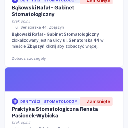
DENTYŚCI I STOMATOLODZY
Bąkowski Rafał - Gabinet
Stomatologiczny
brak opinii
ul. Senatorska 44, Zbąszyń
Bąkowski Rafał - Gabinet Stomatologiczny
zlokalizowany jest na ulicy
ul. Senatorska 44
w
mieście
Zbąszyń
kliknij aby zobaczyć więcej
informacji na temat tego miejsca.
Zobacz szczegóły
Zamknięte
18
DENTYŚCI I STOMATOLODZY
Praktyka Stomatologiczna Renata
Pasionek-Wybicka
brak opinii