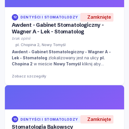
Zamknięte
12
DENTYŚCI I STOMATOLODZY
Awdent - Gabinet Stomatologiczny -
Wagner A - Lek - Stomatolog
brak opinii
pl. Chopina 2, Nowy Tomyśl
Awdent - Gabinet Stomatologiczny - Wagner A -
Lek - Stomatolog
zlokalizowany jest na ulicy
pl.
Chopina 2
w mieście
Nowy Tomyśl
kliknij aby
zobaczyć więcej informacji na temat tego miejsca.
Zobacz szczegóły
Zamknięte
13
DENTYŚCI I STOMATOLODZY
Stomatologia Bąkowscy