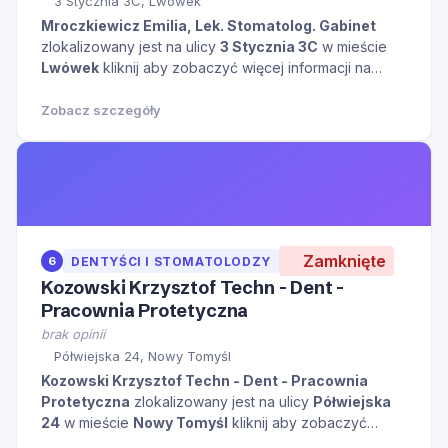
3 Stycznia 3C, Lwówek
Mroczkiewicz Emilia, Lek. Stomatolog. Gabinet
zlokalizowany jest na ulicy
3 Stycznia 3C
w mieście
Lwówek
kliknij aby zobaczyć więcej informacji na
temat tego miejsca.
Zobacz szczegóły
Zamknięte
6
DENTYŚCI I STOMATOLODZY
Kozowski Krzysztof Techn - Dent -
Pracownia Protetyczna
brak opinii
Półwiejska 24, Nowy Tomyśl
Kozowski Krzysztof Techn - Dent - Pracownia
Protetyczna
zlokalizowany jest na ulicy
Półwiejska
24
w mieście
Nowy Tomyśl
kliknij aby zobaczyć
więcej informacji na temat tego miejsca.