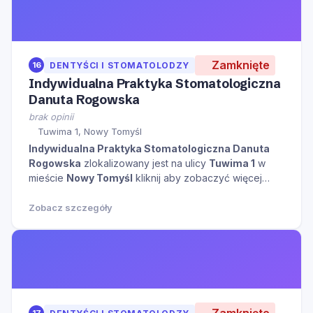
Zamknięte
16
DENTYŚCI I STOMATOLODZY
Indywidualna Praktyka Stomatologiczna
Danuta Rogowska
brak opinii
Tuwima 1, Nowy Tomyśl
Indywidualna Praktyka Stomatologiczna Danuta
Rogowska
zlokalizowany jest na ulicy
Tuwima 1
w
mieście
Nowy Tomyśl
kliknij aby zobaczyć więcej
informacji na temat tego miejsca.
Zobacz szczegóły
Zamknięte
17