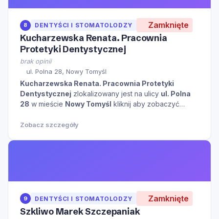
Zamknięte
8
DENTYŚCI I STOMATOLODZY
Kucharzewska Renata. Pracownia
Protetyki Dentystycznej
brak opinii
ul. Polna 28, Nowy Tomyśl
Kucharzewska Renata. Pracownia Protetyki
Dentystycznej
zlokalizowany jest na ulicy
ul. Polna
28
w mieście
Nowy Tomyśl
kliknij aby zobaczyć
więcej informacji na temat tego miejsca.
Zobacz szczegóły
Zamknięte
9
DENTYŚCI I STOMATOLODZY
Szkliwo Marek Szczepaniak