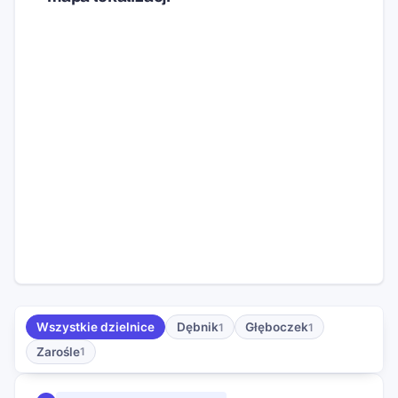
Wszystkie dzielnice
Dębnik
Głęboczek
1
1
Zarośle
1