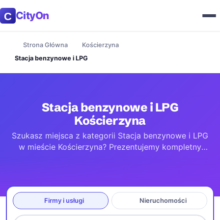
CityOn
Strona Główna
Kościerzyna
Stacja benzynowe i LPG
Stacja benzynowe i LPG
Kościerzyna
Szukasz miejsca z kategorii Stacja benzynowe i LPG
w mieście Kościerzyna? Prezentujemy kompletny
przewodnik po lokalach w mieście i okolicy (do 100
km). Znajdziesz tu aktualne godziny otwarcia, dane
kontaktowe oraz dokładne mapy dojazdowe.
Wszystkie informacje są na bieżąco aktualizowane,
Firmy i usługi
Nieruchomości
byś mógł łatwo dotrzeć do wybranego miejsca.