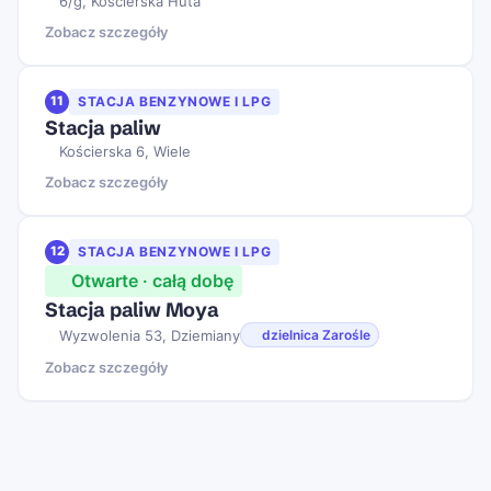
6/g, Kościerska Huta
Zobacz szczegóły
11
STACJA BENZYNOWE I LPG
Stacja paliw
Kościerska 6, Wiele
Zobacz szczegóły
12
STACJA BENZYNOWE I LPG
Otwarte · całą dobę
Stacja paliw Moya
Wyzwolenia 53, Dziemiany
dzielnica Zarośle
Zobacz szczegóły