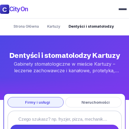
CityOn
Strona Główna
Kartuzy
Dentyści i stomatolodzy
Dentyści i stomatolodzy Kartuzy
Gabinety stomatologiczne w mieście Kartuzy –
leczenie zachowawcze i kanałowe, protetyka,
ortodoncja oraz implanty. Adresy, godziny i kontakt do
umówienia wizyty.
Firmy i usługi
Nieruchomości