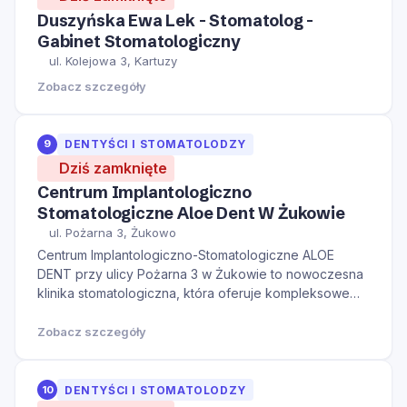
Duszyńska Ewa Lek - Stomatolog -
Gabinet Stomatologiczny
ul. Kolejowa 3, Kartuzy
Zobacz szczegóły
9
DENTYŚCI I STOMATOLODZY
Dziś zamknięte
Centrum Implantologiczno
Stomatologiczne Aloe Dent W Żukowie
ul. Pożarna 3, Żukowo
Centrum Implantologiczno-Stomatologiczne ALOE
DENT przy ulicy Pożarna 3 w Żukowie to nowoczesna
klinika stomatologiczna, która oferuje kompleksowe
usługi z zakresu implantologii, stomatologii
zachowawczej, protetyki, ortodoncji oraz medycyny e
Zobacz szczegóły
10
DENTYŚCI I STOMATOLODZY