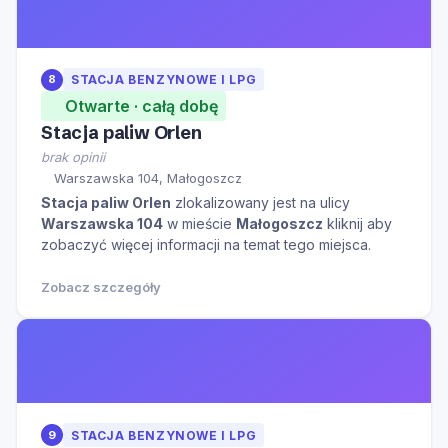
8
STACJA BENZYNOWE I LPG
Otwarte · całą dobę
Stacja paliw Orlen
brak opinii
Warszawska 104, Małogoszcz
Stacja paliw Orlen
zlokalizowany jest na ulicy
Warszawska 104
w mieście
Małogoszcz
kliknij aby
zobaczyć więcej informacji na temat tego miejsca.
Zobacz szczegóły
9
STACJA BENZYNOWE I LPG