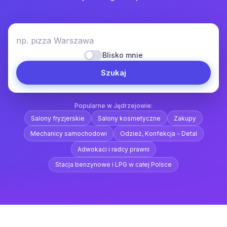
np. pizza Warszawa
Blisko mnie
Szukaj
Popularne w Jędrzejowie:
Salony fryzjerskie
Salony kosmetyczne
Zakupy
Mechanicy samochodowi
Odzież, Konfekcja - Detal
Adwokaci i radcy prawni
Stacja benzynowe i LPG w całej Polsce