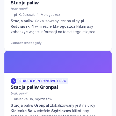
Stacja paliw
brak opinii
pl. Kościuszki 4, Małogoszcz
Stacja paliw
zlokalizowany jest na ulicy
pl.
Kościuszki 4
w mieście
Małogoszcz
kliknij aby
zobaczyć więcej informacji na temat tego miejsca.
Zobacz szczegóły
10
STACJA BENZYNOWE I LPG
Stacja paliw Gronpal
brak opinii
Kielecka 8a, Sędziszów
Stacja paliw Gronpal
zlokalizowany jest na ulicy
Kielecka 8a
w mieście
Sędziszów
kliknij aby