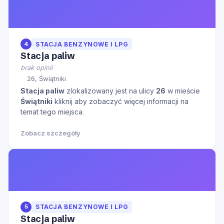
4
STACJA BENZYNOWE I LPG
Stacja paliw
brak opinii
26, Świątniki
Stacja paliw
zlokalizowany jest na ulicy
26
w mieście
Świątniki
kliknij aby zobaczyć więcej informacji na
temat tego miejsca.
Zobacz szczegóły
5
STACJA BENZYNOWE I LPG
Stacja paliw