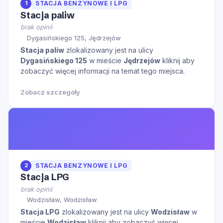
1
STACJA BENZYNOWE I LPG
Stacja paliw
brak opinii
Dygasińskiego 125, Jędrzejów
Stacja paliw
zlokalizowany jest na ulicy
Dygasińskiego 125
w mieście
Jędrzejów
kliknij aby
zobaczyć więcej informacji na temat tego miejsca.
Zobacz szczegóły
2
STACJA BENZYNOWE I LPG
Stacja LPG
brak opinii
Wodzisław, Wodzisław
Stacja LPG
zlokalizowany jest na ulicy
Wodzisław
w
mieście
Wodzisław
kliknij aby zobaczyć więcej