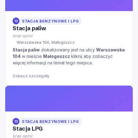
12
STACJA BENZYNOWE I LPG
Stacja paliw
brak opinii
Warszawska 104, Małogoszcz
Stacja paliw
zlokalizowany jest na ulicy
Warszawska
104
w mieście
Małogoszcz
kliknij aby zobaczyć
więcej informacji na temat tego miejsca.
Zobacz szczegóły
13
STACJA BENZYNOWE I LPG
Stacja LPG
brak opinii