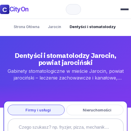
CityOn
Strona Główna
Jarocin
Dentyści i stomatolodzy
Dentyści i stomatolodzy Jarocin,
powiat jarociński
Gabinety stomatologiczne w mieście Jarocin, powiat
jarociński – leczenie zachowawcze i kanałowe,
protetyka, ortodoncja oraz implanty. Adresy, godziny i
kontakt do umówienia wizyty.
Firmy i usługi
Nieruchomości