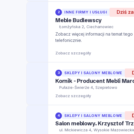
Dziś z
2
INNE FIRMY I USŁUGI
Meble Budlewscy
Łomżyńska 2, Ciechanowiec
Zobacz więcej informacji na temat tego m
telefonicznie.
Zobacz szczegóły
3
SKLEPY I SALONY MEBLOWE
Kornik - Producent Mebli Mar
Pułazie-Świerże 4, Szepietowo
Zobacz szczegóły
4
SKLEPY I SALONY MEBLOWE
Salon meblowy. Krzysztof Tr
ul. Mickiewicza 4, Wysokie Mazowiecki