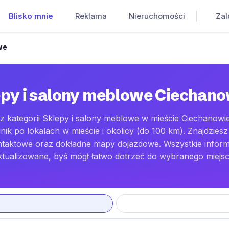
Blisko mnie
Reklama
Nieruchomości
Zal
we
py i salony meblowe Ciechan
z kategorii Sklepy i salony meblowe w mieście Ciechanow
k po lokalach w mieście i okolicy (do 100 km). Znajdziesz
ntaktowe oraz dokładne mapy dojazdowe. Wszystkie inform
ktualizowane, byś mógł łatwo dotrzeć do wybranego miejsc