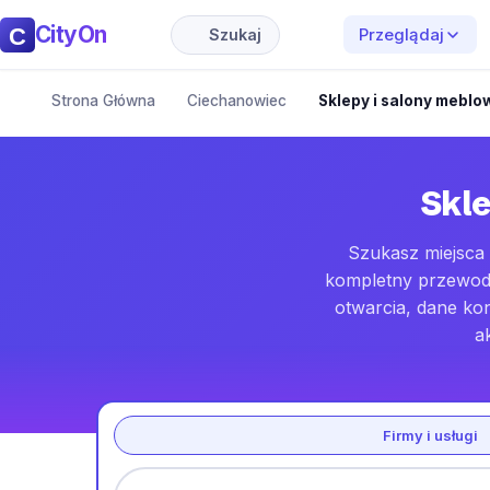
CityOn
Przeglądaj
Szukaj
Strona Główna
Ciechanowiec
Sklepy i salony meblo
Skle
Szukasz miejsca 
kompletny przewodni
otwarcia, dane ko
a
Firmy i usługi